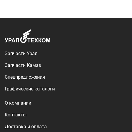
О компании
Контакты
Доставка и оплата
+7 (3513) 289-777
utkm@mail.ru
г. Миасс, п. Тургояк,
ул. Нижнезаречная, 71
Производство спецтехники
ООО «УралТехКом», 2026