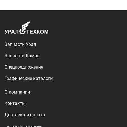
О компании
Контакты
Доставка и оплата
+7 (3513) 289-777
utkm@mail.ru
г. Миасс, п. Тургояк,
ул. Нижнезаречная, 71
Производство спецтехники
ООО «УралТехКом», 2026
Политика конфиденциальности