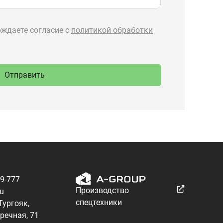
89-777
Производство
ru
спецтехники
 Тургояк,
речная, 71
Разработка — ALGUS