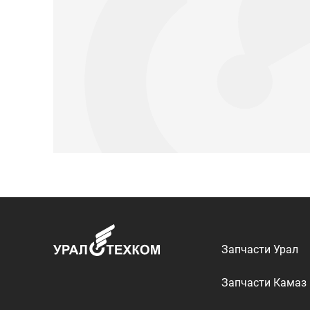
Запчасти Урал
Запчасти Камаз
Спецпредложени
Графические кат
ООО «УралТехКом», 2026