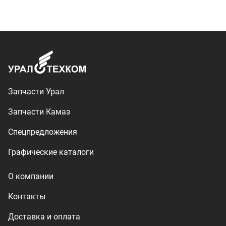
О компании
Контакты
Доставка и оплата
+7 (3513) 289-777
utkm@mail.ru
г. Миасс, п. Тургояк,
ул. Нижнезаречная, 71
Производство спецтехники
ООО «УралТехКом», 2026