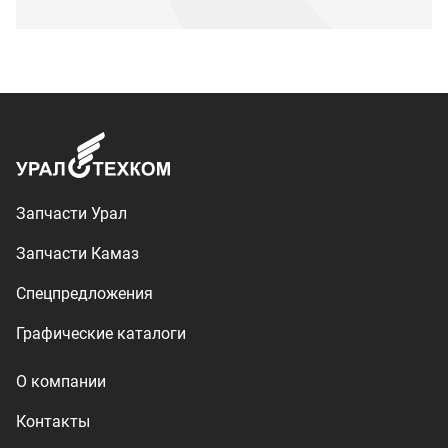
Графические каталоги
О компании
Контакты
Доставка и оплата
+7 (3513) 289-777
utkm@mail.ru
г. Миасс, п. Тургояк,
ул. Нижнезаречная, 71
Производство спецтехники