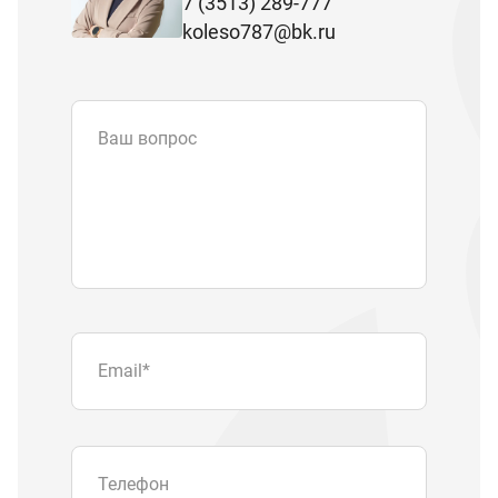
7 (3513) 289-777
koleso787@bk.ru
Ваш вопрос
Email
*
Телефон
Отправляя форму вы подтверждаете
согласие с
политикой обработки
персональных данных
.
Отправить