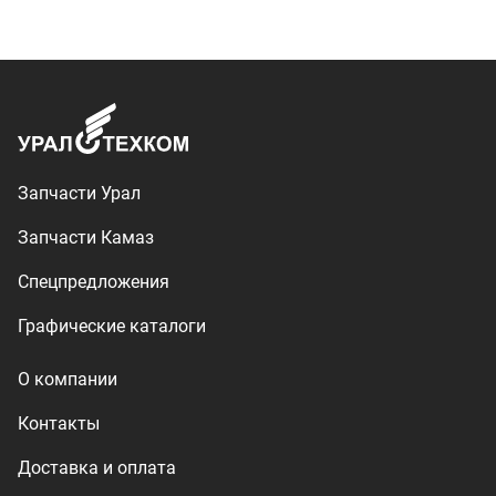
О компании
Контакты
Доставка и оплата
+7 (3513) 289-777
utkm@mail.ru
г. Миасс, п. Тургояк,
ул. Нижнезаречная, 71
Производство спецтехники
ООО «УралТехКом», 2026