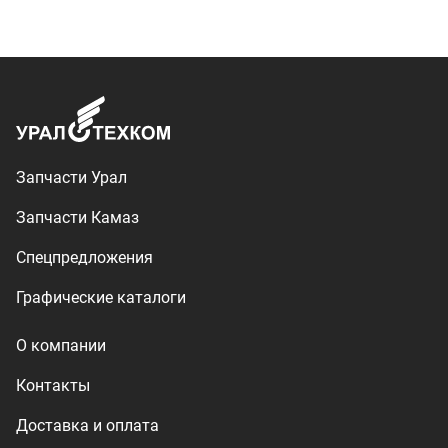
О компании
Контакты
Доставка и оплата
+7 (3513) 289-777
utkm@mail.ru
г. Миасс, п. Тургояк,
ул. Нижнезаречная, 71
Производство спецтехники
ООО «УралТехКом», 2026