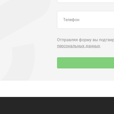
О компании
+7 (3513) 2
utkm@mail.
Контакты
г. Миасс, п.
ул. Нижнеза
я
Доставка и оплата
алоги