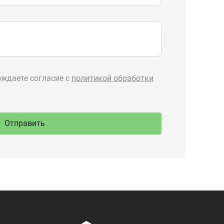
89-777
Производство
ru
спецтехники
 Тургояк,
речная, 71