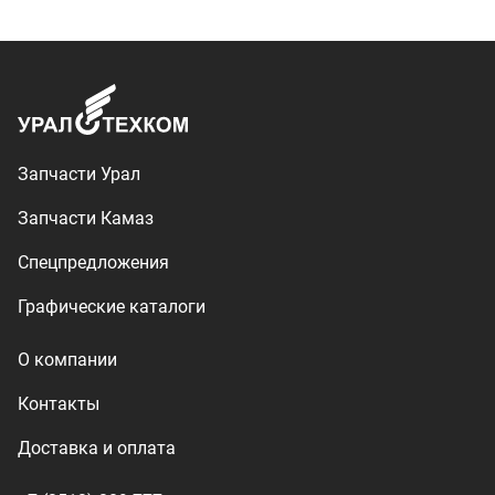
О компании
Контакты
Доставка и оплата
+7 (3513) 289-777
utkm@mail.ru
г. Миасс, п. Тургояк,
ул. Нижнезаречная, 71
Производство спецтехники
ООО «УралТехКом», 2026
Политика конфиденциальности