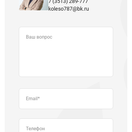
7 (3513) 289-777
koleso787@bk.ru
Ваш вопрос
Email
*
Телефон
Отправляя форму вы подтверждаете
согласие с
политикой обработки
персональных данных
.
Отправить