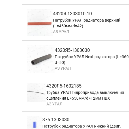
4320Я-1303010-10
Патрубок УРАЛ радиатора верхний
(L=450мм d=42)
АЗ УРАЛ
4320Я5-1303030
Патрубок УРАЛ Next радиатора (L=36
d=50)
АЗ УРАЛ
4320Я5-1602185
Трубка УРАЛ гидропривода выключения
сцепления L=550мм/d=12мм ПВХ
АЗ УРАЛ
375-1303030
Патрубок радиатора УРАЛ нижний (двиг.