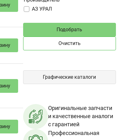
зину
Подобрать
Очистить
зину
Графические каталоги
зину
Оригинальные запчасти
и качественные аналоги
с гарантией
Профессиональная
зину
консультация и помощь в
выборе запчастей